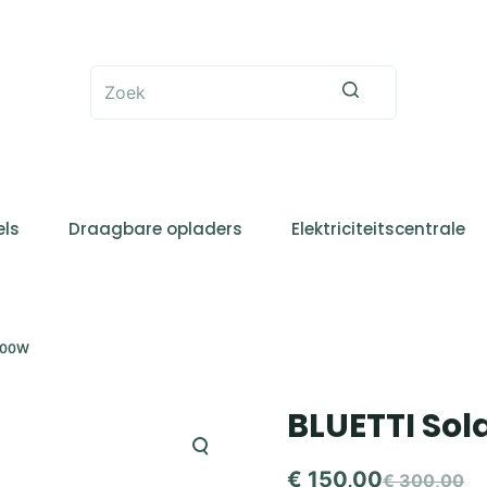
Geen
resultaten
ls
Draagbare opladers
Elektriciteitscentrale
200W
BLUETTI Sol
€
150,00
€
300,00