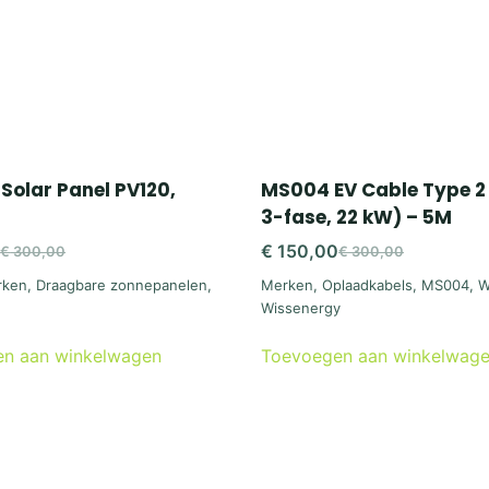
 Solar Panel PV120,
MS004 EV Cable Type 2
3-fase, 22 kW) – 5M
0
€
150,00
€
300,00
€
300,00
Oorspronkelijke
Huidige
Oorspronkelijke
Huidige
rken
,
Draagbare zonnepanelen
,
Merken
,
Oplaadkabels
,
MS004
,
W
rijs
rijs
prijs
prijs
Wissenergy
was:
s:
was:
is:
€ 300,00.
€ 150,00.
€ 300,00.
€ 150,00.
n aan winkelwagen
Toevoegen aan winkelwag