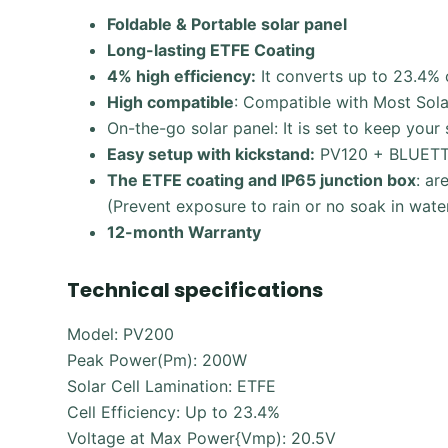
Foldable & Portable solar panel
Long-lasting ETFE Coating
4% high efficiency:
It converts up to 23.4% o
High compatible
: Compatible with Most Sol
On-the-go solar panel: It is set to keep your 
Easy setup with kickstand:
PV120 + BLUETTI
The ETFE coating and IP65 junction box
: ar
(Prevent exposure to rain or no soak in wate
12-month Warranty
Technical specifications
Model: PV200
Peak Power(Pm): 200W
Solar Cell Lamination: ETFE
Cell Efficiency: Up to 23.4%
Voltage at Max Power{Vmp): 20.5V