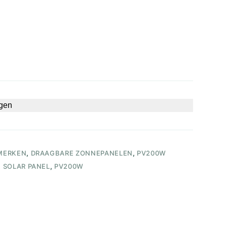
lijke
gen
MERKEN
,
DRAAGBARE ZONNEPANELEN
,
PV200W
 SOLAR PANEL
,
PV200W