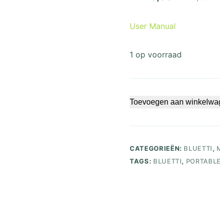
Oorspronke
Huidige
prijs
prijs
User Manual
was:
is:
€ 300,00.
€ 150,00.
1 op voorraad
Toevoegen aan winkelwa
CATEGORIEËN:
BLUETTI
,
TAGS:
BLUETTI
,
PORTABLE