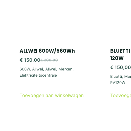
ALLWEI 600W/560Wh
BLUETTI
120W
€
150,00
€
300,00
Oorspronkelijke
Huidige
€
150,0
600W
,
Allwei
,
Allwei
,
Merken
,
prijs
prijs
Elektriciteitscentrale
Bluetti
,
Me
p
p
was:
is:
PV120W
i
€ 300,00.
€ 150,00.
Toevoegen aan winkelwagen
Toevoege