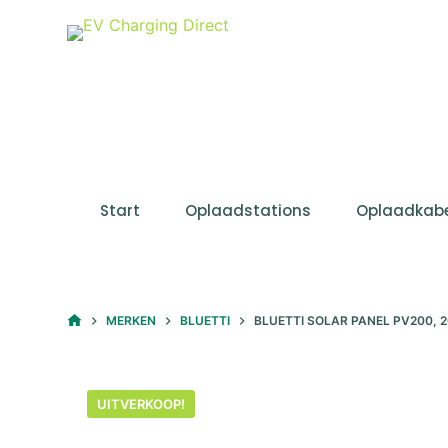
D
o
o
r
g
a
a
n
Start
Oplaadstations
Oplaadkabe
n
a
a
r
HOME
MERKEN
BLUETTI
BLUETTI SOLAR PANEL PV200, 
a
r
t
UITVERKOOP!
i
k