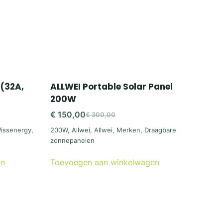
 (32A,
ALLWEI Portable Solar Panel
200W
€
150,00
€
300,00
Oorspronkelijke
Huidige
issenergy
,
200W
,
Allwei
,
Allwei
,
Merken
,
Draagbare
prijs
prijs
zonnepanelen
was:
is:
€ 300,00.
€ 150,00.
en
Toevoegen aan winkelwagen