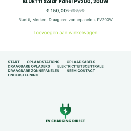
BLUETTI Solar Panel PV200, 200W
€
150,00
€
300,00
Oorspronkelijke
Huidige
Bluetti
,
Merken
,
Draagbare zonnepanelen
,
PV200W
prijs
prijs
was:
is:
Toevoegen aan winkelwagen
€ 300,00.
€ 150,00.
START
OPLAADSTATIONS
OPLAADKABELS
DRAAGBARE OPLADERS
ELEKTRICITEITSCENTRALE
DRAAGBARE ZONNEPANELEN
NEEM CONTACT
ONDERSTEUNING